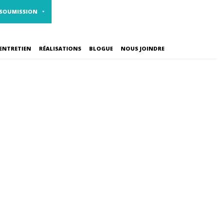
1 800 461-2310
CARRIÈRES
 SOUMISSION
ENTRETIEN
RÉALISATIONS
BLOGUE
NOUS JOINDRE
r