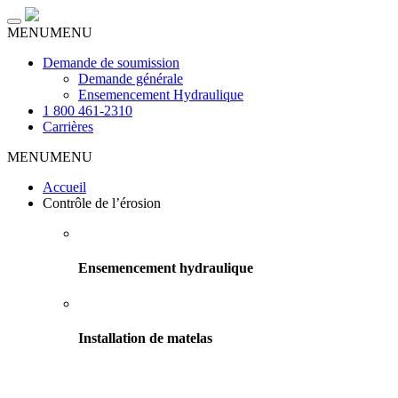
Toggle
MENU
MENU
navigation
Demande de soumission
Demande générale
Ensemencement Hydraulique
1 800 461-2310
Carrières
MENU
MENU
Accueil
Contrôle de l’érosion
Ensemencement hydraulique
Installation de matelas