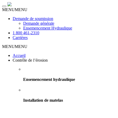
Toggle
MENU
MENU
navigation
Demande de soumission
Demande générale
Ensemencement Hydraulique
1 800 461-2310
Carrières
MENU
MENU
Accueil
Contrôle de l’érosion
Ensemencement hydraulique
Installation de matelas