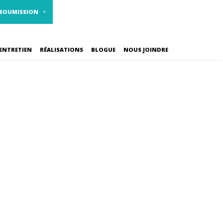
1 800 461-2310
CARRIÈRES
 SOUMISSION
ENTRETIEN
RÉALISATIONS
BLOGUE
NOUS JOINDRE