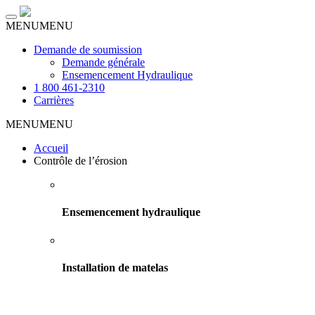
Toggle
MENU
MENU
navigation
Demande de soumission
Demande générale
Ensemencement Hydraulique
1 800 461-2310
Carrières
MENU
MENU
Accueil
Contrôle de l’érosion
Ensemencement hydraulique
Installation de matelas