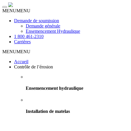
Toggle
MENU
MENU
navigation
Demande de soumission
Demande générale
Ensemencement Hydraulique
1 800 461-2310
Carrières
MENU
MENU
Accueil
Contrôle de l’érosion
Ensemencement hydraulique
Installation de matelas