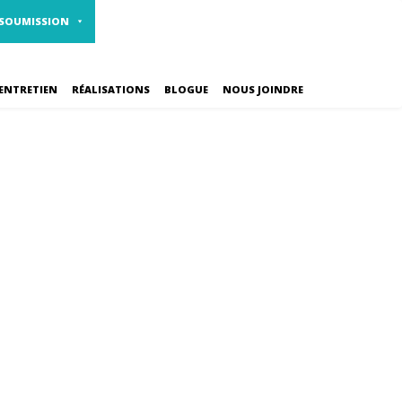
1 800 461-2310
CARRIÈRES
 SOUMISSION
ENTRETIEN
RÉALISATIONS
BLOGUE
NOUS JOINDRE