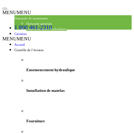
Toggle
MENU
MENU
navigation
Demande de soumission
Demande générale
1 800 461-2310
Ensemencement Hydraulique
Carrières
MENU
MENU
Accueil
Contrôle de l’érosion
Ensemencement hydraulique
Installation de matelas
Fourniture