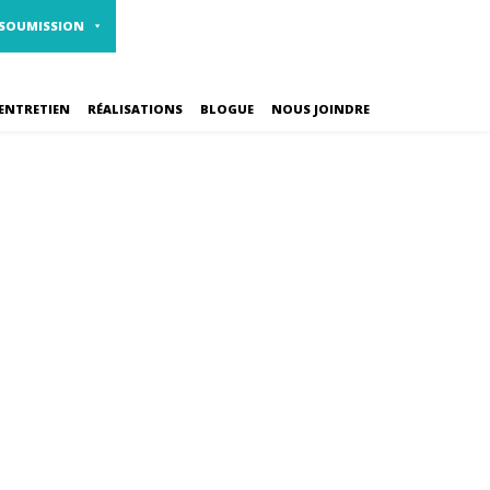
1 800 461-2310
CARRIÈRES
 SOUMISSION
ENTRETIEN
RÉALISATIONS
BLOGUE
NOUS JOINDRE