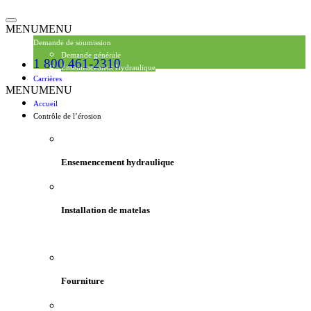
Toggle
MENU
MENU
navigation
Demande de soumission
Demande générale
1 800 461-2310
Ensemencement Hydraulique
Carrières
MENU
MENU
Accueil
Contrôle de l’érosion
Ensemencement hydraulique
Installation de matelas
Fourniture