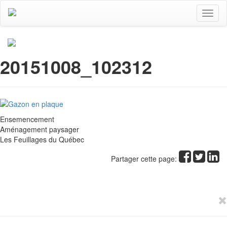
Toggl
naviga
20151008_102312
Ensemencement
Aménagement paysager
Les Feuillages du Québec
Partager cette page: