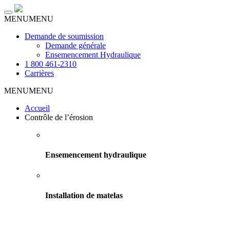
Toggle
MENU
MENU
navigation
Demande de soumission
Demande générale
Ensemencement Hydraulique
1 800 461-2310
Carrières
MENU
MENU
Accueil
Contrôle de l’érosion
Ensemencement hydraulique
Installation de matelas