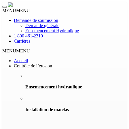
Toggle
MENU
MENU
navigation
Demande de soumission
Demande générale
Ensemencement Hydraulique
1 800 461-2310
Carrières
MENU
MENU
Accueil
Contrôle de l’érosion
Ensemencement hydraulique
Installation de matelas