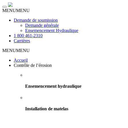
Toggle
MENU
MENU
navigation
Demande de soumission
Demande générale
Ensemencement Hydraulique
1 800 461-2310
Carrières
MENU
MENU
Accueil
Contrôle de l’érosion
Ensemencement hydraulique
Installation de matelas