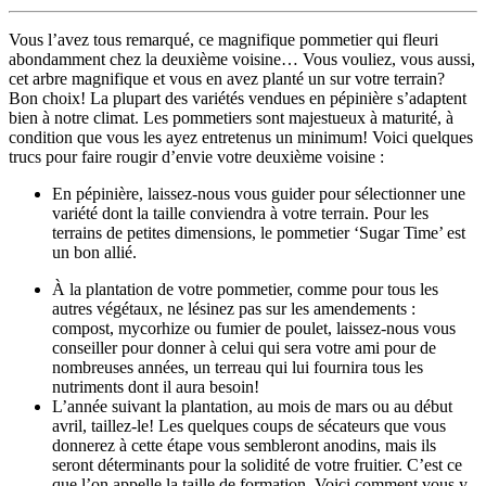
Vous l’avez tous remarqué, ce magnifique pommetier qui fleuri
abondamment chez la deuxième voisine… Vous vouliez, vous aussi,
cet arbre magnifique et vous en avez planté un sur votre terrain?
Bon choix! La plupart des variétés vendues en pépinière s’adaptent
bien à notre climat. Les pommetiers sont majestueux à maturité, à
condition que vous les ayez entretenus un minimum! Voici quelques
trucs pour faire rougir d’envie votre deuxième voisine :
En pépinière, laissez-nous vous guider pour sélectionner une
variété dont la taille conviendra à votre terrain. Pour les
terrains de petites dimensions, le pommetier ‘Sugar Time’ est
un bon allié.
À la plantation de votre pommetier, comme pour tous les
autres végétaux, ne lésinez pas sur les amendements :
compost, mycorhize ou fumier de poulet, laissez-nous vous
conseiller pour donner à celui qui sera votre ami pour de
nombreuses années, un terreau qui lui fournira tous les
nutriments dont il aura besoin!
L’année suivant la plantation, au mois de mars ou au début
avril, taillez-le! Les quelques coups de sécateurs que vous
donnerez à cette étape vous sembleront anodins, mais ils
seront déterminants pour la solidité de votre fruitier. C’est ce
que l’on appelle la taille de formation. Voici comment vous y