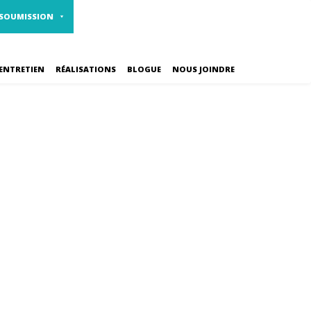
1 800 461-2310
CARRIÈRES
 SOUMISSION
ENTRETIEN
RÉALISATIONS
BLOGUE
NOUS JOINDRE