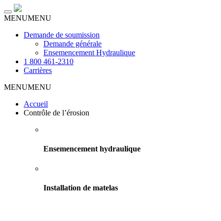
Toggle
MENU
MENU
navigation
Demande de soumission
Demande générale
Ensemencement Hydraulique
1 800 461-2310
Carrières
MENU
MENU
Accueil
Contrôle de l’érosion
Ensemencement hydraulique
Installation de matelas