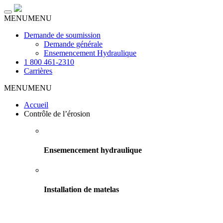
Toggle
MENU
MENU
navigation
Demande de soumission
Demande générale
Ensemencement Hydraulique
1 800 461-2310
Carrières
MENU
MENU
Accueil
Contrôle de l’érosion
Ensemencement hydraulique
Installation de matelas