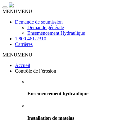
Toggle
MENU
MENU
navigation
Demande de soumission
Demande générale
Ensemencement Hydraulique
1 800 461-2310
Carrières
MENU
MENU
Accueil
Contrôle de l’érosion
Ensemencement hydraulique
Installation de matelas