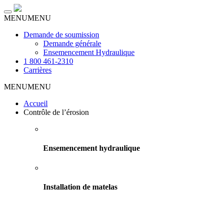
Toggle
MENU
MENU
navigation
Demande de soumission
Demande générale
Ensemencement Hydraulique
1 800 461-2310
Carrières
MENU
MENU
Accueil
Contrôle de l’érosion
Ensemencement hydraulique
Installation de matelas